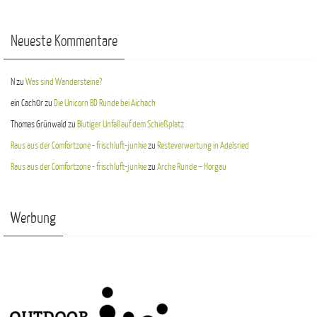
Neueste Kommentare
N
zu
Was sind Wandersteine?
ein Cach0r
zu
Die Unicorn BD Runde bei Aichach
Thomas Grünwald
zu
Blutiger Unfall auf dem Schießplatz
Raus aus der Comfortzone - frischluft-junkie
zu
Resteverwertung in Adelsried
Raus aus der Comfortzone - frischluft-junkie
zu
Arche Runde – Horgau
Werbung