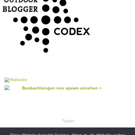
Beobachtungen von spewn ansehen »
©spewn
Präsentiert von
Nirvana
&
WordPress.