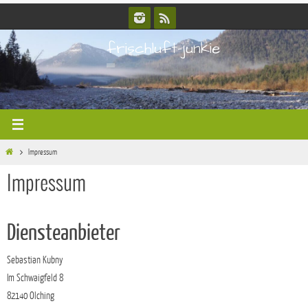
Zum
Inhalt
frischluft-junkie
springen
Start
Impressum
Impressum
Diensteanbieter
Sebastian Kubny
Im Schwaigfeld 8
82140 Olching