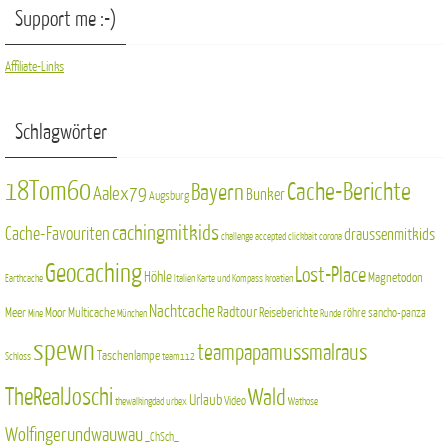
Support me :-)
Affiliate-Links
Schlagwörter
18Tom60
Cache-Berichte
Bayern
Aalex79
Bunker
Augsburg
cachingmitkids
Cache-Favouriten
draussenmitkids
challenge accepted
clickbait
corona
Geocaching
Lost-Place
Höhle
Magnetodon
Earthcache
Italien
Karte und Kompass
kroatien
Nachtcache
Radtour
Meer
Moor
Multicache
Reiseberichte
röhre
sancho-panza
Mine
München
Runde
spewn
teampapamussmalraus
Taschenlampe
Schloss
team112
TheRealJoschi
Wald
Urlaub
Video
thewalkingdad
urbex
Wathose
Wolfingerundwauwau
_ChSch_