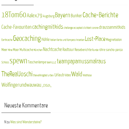
18Tom60
Cache-Berichte
Bayern
Aalex79
Bunker
Augsburg
cachingmitkids
Cache-Favouriten
draussenmitkids
challenge accepted
clickbait
corona
Geocaching
Lost-Place
Höhle
Magnetodon
Earthcache
Italien
Karte und Kompass
kroatien
Nachtcache
Radtour
Meer
Moor
Multicache
Reiseberichte
röhre
sancho-panza
Mine
München
Runde
spewn
teampapamussmalraus
Taschenlampe
Schloss
team112
TheRealJoschi
Wald
Urlaub
Video
thewalkingdad
urbex
Wathose
Wolfingerundwauwau
_ChSch_
Neueste Kommentare
N
zu
Was sind Wandersteine?