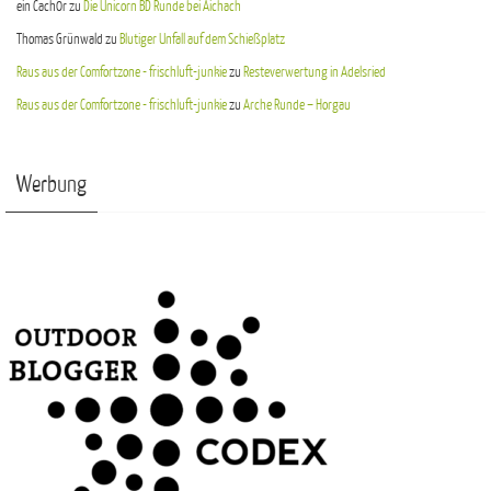
ein Cach0r
zu
Die Unicorn BD Runde bei Aichach
Thomas Grünwald
zu
Blutiger Unfall auf dem Schießplatz
Raus aus der Comfortzone - frischluft-junkie
zu
Resteverwertung in Adelsried
Raus aus der Comfortzone - frischluft-junkie
zu
Arche Runde – Horgau
Werbung