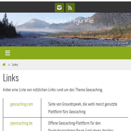
Zum
Inhalt
frischluft-junkie
springen
Start
Links
Links
Anbei eine Liste von nützlichen Links rund um das Thema Geocaching.
geocaching.com
Seite von Groundspeak, die wohl meist genutzte
Plattform fürs Geocaching
opencaching.de
Offene Geocaching-Plattform für den
Deutschsprachigen Raum (und etwas darüber