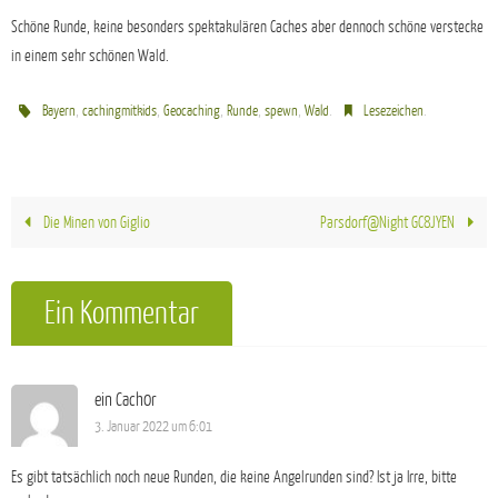
Schöne Runde, keine besonders spektakulären Caches aber dennoch schöne verstecke
in einem sehr schönen Wald.
,
,
,
,
,
.
.
Bayern
cachingmitkids
Geocaching
Runde
spewn
Wald
Lesezeichen
Die Minen von Giglio
Parsdorf@Night GC8JYEN
Ein Kommentar
ein Cach0r
3. Januar 2022 um 6:01
Es gibt tatsächlich noch neue Runden, die keine Angelrunden sind? Ist ja Irre, bitte