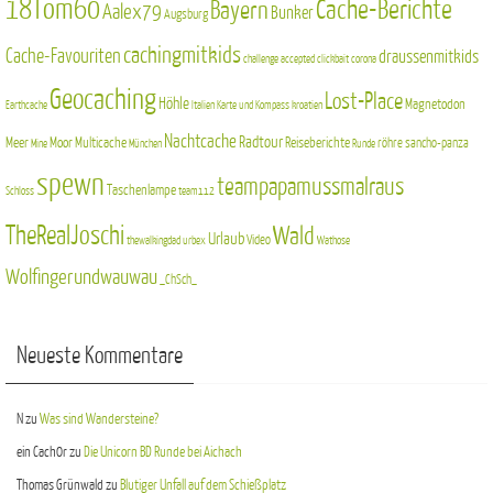
18Tom60
Cache-Berichte
Bayern
Aalex79
Bunker
Augsburg
cachingmitkids
Cache-Favouriten
draussenmitkids
challenge accepted
clickbait
corona
Geocaching
Lost-Place
Höhle
Magnetodon
Earthcache
Italien
Karte und Kompass
kroatien
Nachtcache
Radtour
Meer
Moor
Multicache
Reiseberichte
röhre
sancho-panza
Mine
München
Runde
spewn
teampapamussmalraus
Taschenlampe
Schloss
team112
TheRealJoschi
Wald
Urlaub
Video
thewalkingdad
urbex
Wathose
Wolfingerundwauwau
_ChSch_
Neueste Kommentare
N
zu
Was sind Wandersteine?
ein Cach0r
zu
Die Unicorn BD Runde bei Aichach
Thomas Grünwald
zu
Blutiger Unfall auf dem Schießplatz