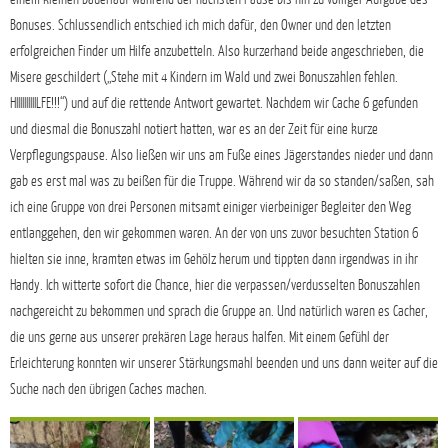
Bonuses. Schlussendlich entschied ich mich dafür, den Owner und den letzten
erfolgreichen Finder um Hilfe anzubetteln. Also kurzerhand beide angeschrieben, die
Misere geschildert („Stehe mit 4 Kindern im Wald und zwei Bonuszahlen fehlen.
HIIIIIIIIIILFE!!!“) und auf die rettende Antwort gewartet. Nachdem wir Cache 6 gefunden
und diesmal die Bonuszahl notiert hatten, war es an der Zeit für eine kurze
Verpflegungspause. Also ließen wir uns am Fuße eines Jägerstandes nieder und dann
gab es erst mal was zu beißen für die Truppe. Während wir da so standen/saßen, sah
ich eine Gruppe von drei Personen mitsamt einiger vierbeiniger Begleiter den Weg
entlanggehen, den wir gekommen waren. An der von uns zuvor besuchten Station 6
hielten sie inne, kramten etwas im Gehölz herum und tippten dann irgendwas in ihr
Handy. Ich witterte sofort die Chance, hier die verpassen/verdusselten Bonuszahlen
nachgereicht zu bekommen und sprach die Gruppe an. Und natürlich waren es Cacher,
die uns gerne aus unserer prekären Lage heraus halfen. Mit einem Gefühl der
Erleichterung konnten wir unserer Stärkungsmahl beenden und uns dann weiter auf die
Suche nach den übrigen Caches machen.