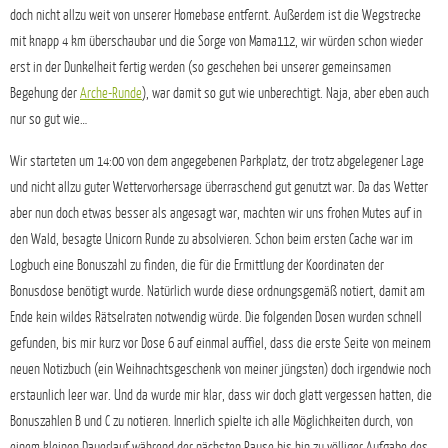
doch nicht allzu weit von unserer Homebase entfernt. Außerdem ist die Wegstrecke
mit knapp 4 km überschaubar und die Sorge von Mama112, wir würden schon wieder
erst in der Dunkelheit fertig werden (so geschehen bei unserer gemeinsamen
Begehung der
Arche-Runde
), war damit so gut wie unberechtigt. Naja, aber eben auch
nur so gut wie…
Wir starteten um 14:00 von dem angegebenen Parkplatz, der trotz abgelegener Lage
und nicht allzu guter Wettervorhersage überraschend gut genutzt war. Da das Wetter
aber nun doch etwas besser als angesagt war, machten wir uns frohen Mutes auf in
den Wald, besagte Unicorn Runde zu absolvieren. Schon beim ersten Cache war im
Logbuch eine Bonuszahl zu finden, die für die Ermittlung der Koordinaten der
Bonusdose benötigt wurde. Natürlich wurde diese ordnungsgemäß notiert, damit am
Ende kein wildes Rätselraten notwendig würde. Die folgenden Dosen wurden schnell
gefunden, bis mir kurz vor Dose 6 auf einmal auffiel, dass die erste Seite von meinem
neuen Notizbuch (ein Weihnachtsgeschenk von meiner jüngsten) doch irgendwie noch
erstaunlich leer war. Und da wurde mir klar, dass wir doch glatt vergessen hatten, die
Bonuszahlen B und C zu notieren. Innerlich spielte ich alle Möglichkeiten durch, von
einem kleinen Dauerlauf während der nächsten Pause bis hin zu völliger Aufgabe des