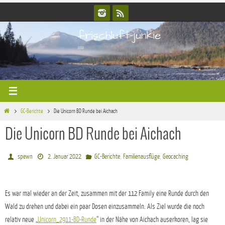
Zum
Inhalt
frischluft-junkie
springen
Start
GC-Berichte
Die Unicorn BD Runde bei Aichach
Die Unicorn BD Runde bei Aichach
,
,
spewn
2. Januar 2022
GC-Berichte
Familienausflüge
Geocaching
Es war mal wieder an der Zeit, zusammen mit der 112 Family eine Runde durch den
Wald zu drehen und dabei ein paar Dosen einzusammeln. Als Ziel wurde die noch
relativ neue „
Unicorn_2911-BD-Runde
“ in der Nähe von Aichach auserkoren, lag sie