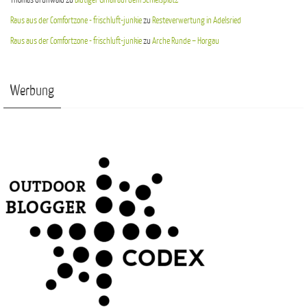
Raus aus der Comfortzone - frischluft-junkie
zu
Resteverwertung in Adelsried
Raus aus der Comfortzone - frischluft-junkie
zu
Arche Runde – Horgau
Werbung