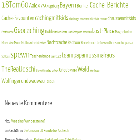
18Tom60
Cache-Berichte
Bayern
Aalex79
Bunker
Augsburg
cachingmitkids
Cache-Favouriten
draussenmitkids
challenge accepted
clickbait
corona
Geocaching
Lost-Place
Höhle
Magnetodon
Earthcache
Italien
Karte und Kompass
kroatien
Nachtcache
Radtour
Meer
Moor
Multicache
Reiseberichte
röhre
sancho-panza
Mine
München
Runde
spewn
teampapamussmalraus
Taschenlampe
Schloss
team112
TheRealJoschi
Wald
Urlaub
Video
thewalkingdad
urbex
Wathose
Wolfingerundwauwau
_ChSch_
Neueste Kommentare
N
zu
Was sind Wandersteine?
ein Cach0r
zu
Die Unicorn BD Runde bei Aichach
Thomas Grünwald
zu
Blutiger Unfall auf dem Schießplatz