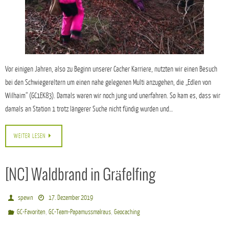
Vor einigen Jahren, also zu Beginn unserer Cacher Karriere, nutzten wir einen Besuch
bei den Schwiegereltern um einen nahe gelegenen Multi anzugehen, die „Edlen von
Wilhaim“ (GC1EK83). Damals waren wir noch jung und unerfahren. So kam es, dass wir
damals an Station 1 trotz längerer Suche nicht fündig wurden und…
WEITER LESEN
[NC] Waldbrand in Gräfelfing
spewn
17. Dezember 2019
,
,
GC-Favoriten
GC-Team-Papamussmalraus
Geocaching