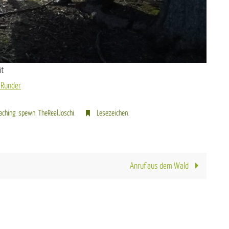
it
 Runder
aching
,
spewn
,
TheRealJoschi
.
Lesezeichen
.
Anruf aus dem Wald