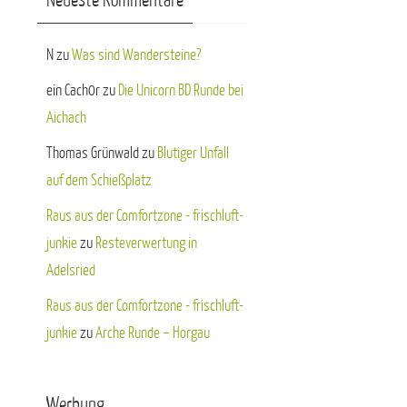
Neueste Kommentare
N
zu
Was sind Wandersteine?
ein Cach0r
zu
Die Unicorn BD Runde bei
Aichach
Thomas Grünwald
zu
Blutiger Unfall
auf dem Schießplatz
Raus aus der Comfortzone - frischluft-
junkie
zu
Resteverwertung in
Adelsried
Raus aus der Comfortzone - frischluft-
junkie
zu
Arche Runde – Horgau
Werbung