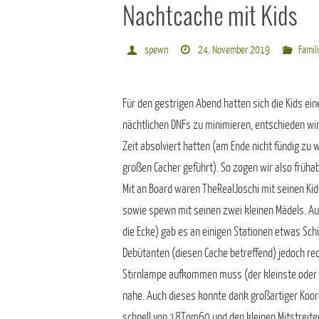
Nachtcache mit Kids
spewn
24. November 2019
Famil
Für den gestrigen Abend hatten sich die Kids e
nächtlichen DNFs zu minimieren, entschieden wir
Zeit absolviert hatten (am Ende nicht fündig zu
großen Cacher geführt). So zogen wir also frü
Mit an Board waren TheRealJoschi mit seinen 
sowie spewn mit seinen zwei kleinen Mädels. Au
die Ecke) gab es an einigen Stationen etwas Sch
Debütanten (diesen Cache betreffend) jedoch rec
Stirnlampe aufkommen muss (der kleinste oder d
nahe. Auch dieses konnte dank großartiger Koord
schnell von 18Tom60 und den kleinen Mitstreite