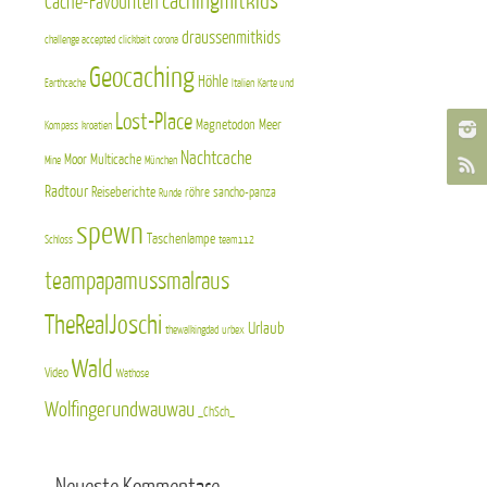
cachingmitkids
Cache-Favouriten
draussenmitkids
challenge accepted
clickbait
corona
Geocaching
Höhle
Earthcache
Italien
Karte und
Lost-Place
Magnetodon
Meer
Kompass
kroatien
Nachtcache
Moor
Multicache
Mine
München
Radtour
Reiseberichte
röhre
sancho-panza
Runde
spewn
Taschenlampe
Schloss
team112
teampapamussmalraus
TheRealJoschi
Urlaub
thewalkingdad
urbex
Wald
Video
Wathose
Wolfingerundwauwau
_ChSch_