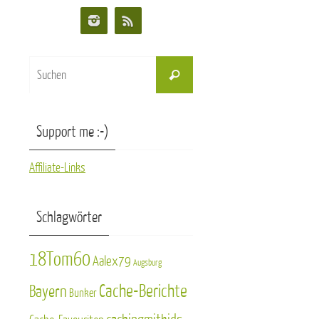
Suchen
Suchen
nach:
Support me :-)
Affiliate-Links
Schlagwörter
18Tom60
Aalex79
Augsburg
Cache-Berichte
Bayern
Bunker