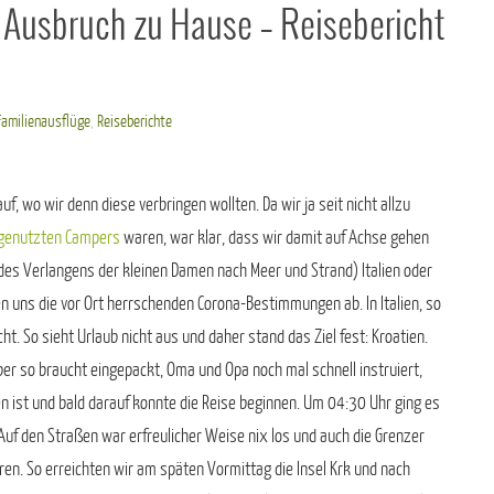
Ausbruch zu Hause – Reisebericht
Familienausflüge
,
Reiseberichte
uf, wo wir denn diese verbringen wollten. Da wir ja seit nicht allzu
 genutzten Campers
waren, war klar, dass wir damit auf Achse gehen
des Verlangens der kleinen Damen nach Meer und Strand) Italien oder
en uns die vor Ort herrschenden Corona-Bestimmungen ab. In Italien, so
t. So sieht Urlaub nicht aus und daher stand das Ziel fest: Kroatien.
ber so braucht eingepackt, Oma und Opa noch mal schnell instruiert,
en ist und bald darauf konnte die Reise beginnen. Um 04:30 Uhr ging es
Auf den Straßen war erfreulicher Weise nix los und auch die Grenzer
en. So erreichten wir am späten Vormittag die Insel Krk und nach