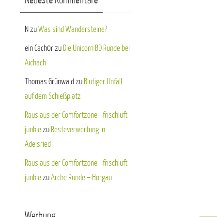
Neueste Kommentare
N
zu
Was sind Wandersteine?
ein Cach0r
zu
Die Unicorn BD Runde bei
Aichach
Thomas Grünwald
zu
Blutiger Unfall
auf dem Schießplatz
Raus aus der Comfortzone - frischluft-
junkie
zu
Resteverwertung in
Adelsried
Raus aus der Comfortzone - frischluft-
junkie
zu
Arche Runde – Horgau
Werbung