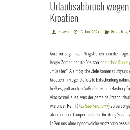
Urlaubsabbruch wegen 
Kroatien
spewn
5. Juni 2021
Geocaching
,
Kurz vor Beginn der Pfingstferien kam die Frage a
langer Zeit selbst die Besitzer des
schon früher
„müssten“. Als mögliche Ziele kamen (aufgrund 
Kroatien in Frage. Die letzte Entscheidung nahm
hieß es, galt auch in Außenbereichen Maskenpflich
Also schnell alles, was der gemeine Strandurlau
wie unser Henri (
Testudo hermanni
) zu versorg
ab in unseren Camper und ab in Richtung Süden. 
ließen uns ohne irgendwelche Anstanden passier