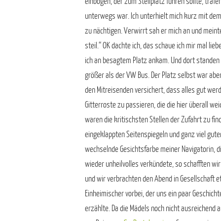
einbogen, der zum Stellplatz führen sollte, traf
unterwegs war. Ich unterhielt mich kurz mit dem
zu nächtigen. Verwirrt sah er mich an und meinte 
steil.“ OK dachte ich, das schaue ich mir mal lieb
ich an besagtem Platz ankam. Und dort standen 
größer als der VW Bus. Der Platz selbst war abe
den Mitreisenden versichert, dass alles gut we
Gitterroste zu passieren, die die hier überall w
waren die kritischsten Stellen der Zufahrt zu f
eingeklappten Seitenspiegeln und ganz viel gut
wechselnde Gesichtsfarbe meiner Navigatorin, d
wieder unheilvolles verkündete, so schafften wir
und wir verbrachten den Abend in Gesellschaft e
Einheimischer vorbei, der uns ein paar Geschicht
erzählte. Da die Mädels noch nicht ausreichen