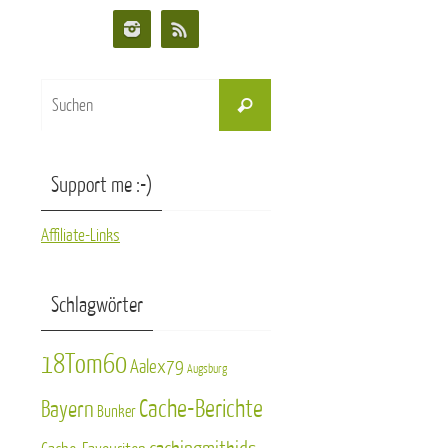
Suchen
Suchen
nach:
Support me :-)
Affiliate-Links
Schlagwörter
18Tom60
Aalex79
Augsburg
Cache-Berichte
Bayern
Bunker