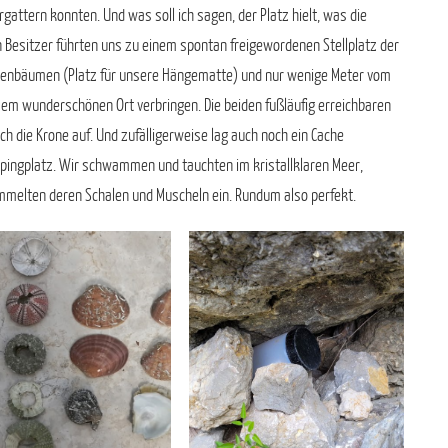
ergattern konnten. Und was soll ich sagen, der Platz hielt, was die
 Besitzer führten uns zu einem spontan freigewordenen Stellplatz der
Olivenbäumen (Platz für unsere Hängematte) und nur wenige Meter vom
sem wunderschönen Ort verbringen. Die beiden fußläufig erreichbaren
 die Krone auf. Und zufälligerweise lag auch noch ein Cache
pingplatz. Wir schwammen und tauchten im kristallklaren Meer,
mmelten deren Schalen und Muscheln ein. Rundum also perfekt.