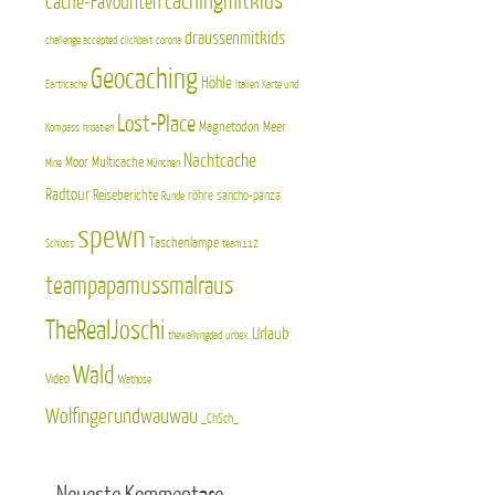
cachingmitkids
Cache-Favouriten
draussenmitkids
challenge accepted
clickbait
corona
Geocaching
Höhle
Earthcache
Italien
Karte und
Lost-Place
Magnetodon
Meer
Kompass
kroatien
Nachtcache
Moor
Multicache
Mine
München
Radtour
Reiseberichte
röhre
sancho-panza
Runde
spewn
Taschenlampe
Schloss
team112
teampapamussmalraus
TheRealJoschi
Urlaub
thewalkingdad
urbex
Wald
Video
Wathose
Wolfingerundwauwau
_ChSch_