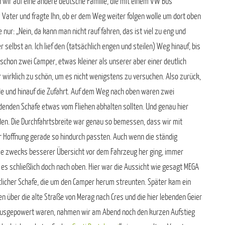
en wir auf eine andere deutsche Familie, die mit einem VW Bus
 Vater und fragte Ihn, ob er dem Weg weiter folgen wolle um dort oben
nur: „Nein, da kann man nicht rauf fahren, das ist viel zu eng und
er selbst an. Ich lief den (tatsächlich engen und steilen) Weg hinauf, bis
schon zwei Camper, etwas kleiner als unserer aber einer deutlich
r wirklich zu schön, um es nicht wenigstens zu versuchen. Also zurück,
rde und hinauf die Zufahrt. Auf dem Weg nach oben waren zwei
eidenden Schafe etwas vom Fliehen abhalten sollten. Und genau hier
inden. Die Durchfahrtsbreite war genau so bemessen, dass wir mit
er Hoffnung gerade so hindurch passten. Auch wenn die ständig
ie zwecks besserer Übersicht vor dem Fahrzeug her ging, immer
 es schließlich doch nach oben. Hier war die Aussicht wie gesagt MEGA
tlicher Schafe, die um den Camper herum streunten. Später kam ein
en über die alte Straße von Merag nach Cres und die hier lebenden Geier
d ausgepowert waren, nahmen wir am Abend noch den kurzen Aufstieg