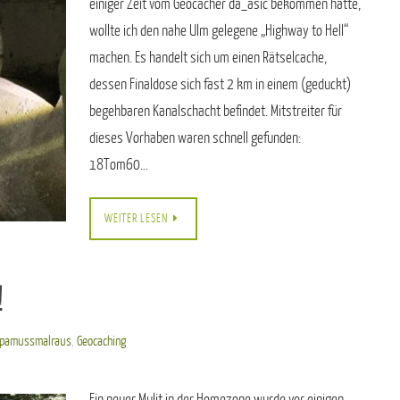
einiger Zeit vom Geocacher da_asic bekommen hatte,
wollte ich den nahe Ulm gelegene „Highway to Hell“
machen. Es handelt sich um einen Rätselcache,
dessen Finaldose sich fast 2 km in einem (geduckt)
begehbaren Kanalschacht befindet. Mitstreiter für
dieses Vorhaben waren schnell gefunden:
18Tom60…
WEITER LESEN
!
pamussmalraus
,
Geocaching
Ein neuer Mulit in der Homezone wurde vor einigen