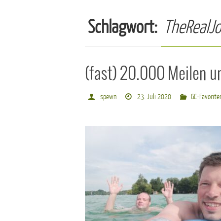
Schlagwort:
TheRealJo
(fast) 20.000 Meilen u
spewn
23. Juli 2020
GC-Favorite