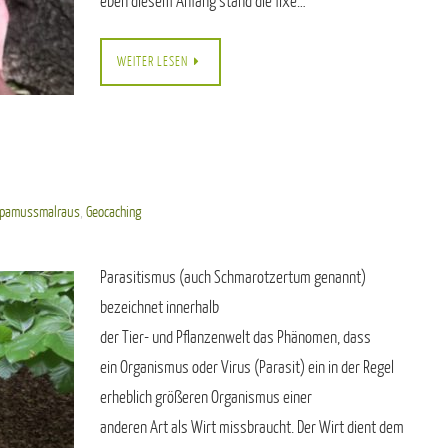
eben diesem Anfang stand die fixe…
WEITER LESEN
pamussmalraus
,
Geocaching
Parasitismus (auch Schmarotzertum genannt)
bezeichnet innerhalb
der Tier- und Pflanzenwelt das Phänomen, dass
ein Organismus oder Virus (Parasit) ein in der Regel
erheblich größeren Organismus einer
anderen Art als Wirt missbraucht. Der Wirt dient dem