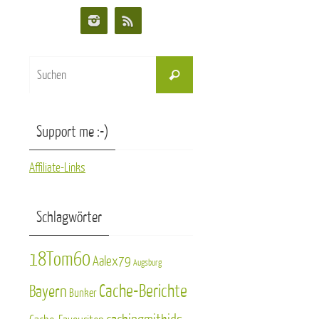
Suchen
Suchen
nach:
Support me :-)
Affiliate-Links
Schlagwörter
18Tom60
Aalex79
Augsburg
Cache-Berichte
Bayern
Bunker