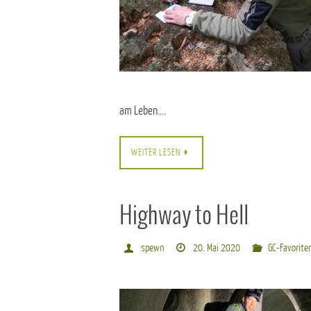
am Leben….
WEITER LESEN
Highway to Hell
spewn
20. Mai 2020
GC-Favorite