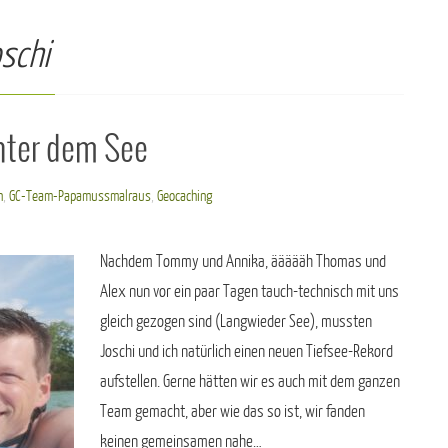
schi
nter dem See
n
,
GC-Team-Papamussmalraus
,
Geocaching
Nachdem Tommy und Annika, äääääh Thomas und
Alex nun vor ein paar Tagen tauch-technisch mit uns
gleich gezogen sind (Langwieder See), mussten
Joschi und ich natürlich einen neuen Tiefsee-Rekord
aufstellen. Gerne hätten wir es auch mit dem ganzen
Team gemacht, aber wie das so ist, wir fanden
keinen gemeinsamen nahe…