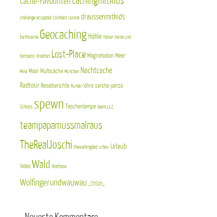
cachingmitkids
Cache-Favouriten
draussenmitkids
challenge accepted
clickbait
corona
Geocaching
Höhle
Earthcache
Italien
Karte und
Lost-Place
Magnetodon
Meer
Kompass
kroatien
Nachtcache
Moor
Multicache
Mine
München
Radtour
Reiseberichte
röhre
sancho-panza
Runde
spewn
Taschenlampe
Schloss
team112
teampapamussmalraus
TheRealJoschi
Urlaub
thewalkingdad
urbex
Wald
Video
Wathose
Wolfingerundwauwau
_ChSch_