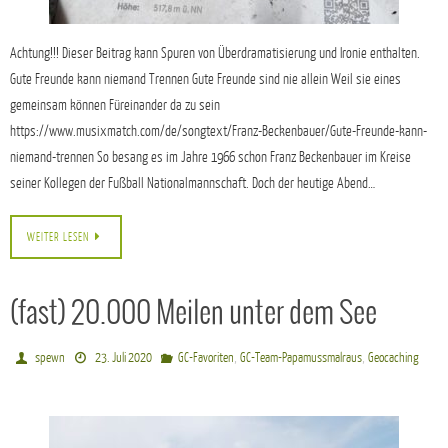
Achtung!!! Dieser Beitrag kann Spuren von Überdramatisierung und Ironie enthalten.
Gute Freunde kann niemand Trennen Gute Freunde sind nie allein Weil sie eines
gemeinsam können Füreinander da zu sein
https://www.musixmatch.com/de/songtext/Franz-Beckenbauer/Gute-Freunde-kann-
niemand-trennen So besang es im Jahre 1966 schon Franz Beckenbauer im Kreise
seiner Kollegen der Fußball Nationalmannschaft. Doch der heutige Abend…
WEITER LESEN
(fast) 20.000 Meilen unter dem See
,
,
spewn
23. Juli 2020
GC-Favoriten
GC-Team-Papamussmalraus
Geocaching