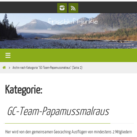
Zum
Inhalt
frischluft-junkie
springen
Start
Archiv nach Kategorie "GC-Team-Papamussmalraus"
(Seite 2)
Kategorie:
GC-Team-Papamussmalraus
Hier wird von den gemeinsamen Geocaching Ausflügen von mindestens 2 Mitgliedern