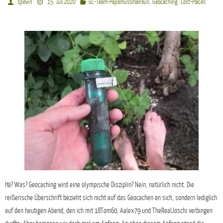
,
,
spewn
15. Juli 2020
GC-Team-Papamussmalraus
Geocaching
Lost-Places
Hä? Was? Geocaching wird eine olympische Disziplin? Nein, natürlich nicht. Die
reißerische Überschrift bezieht sich nicht auf das Geocachen an sich, sondern lediglich
auf den heutigen Abend, den ich mit 18Tom60, Aalex79 und TheRealJoschi verbingen