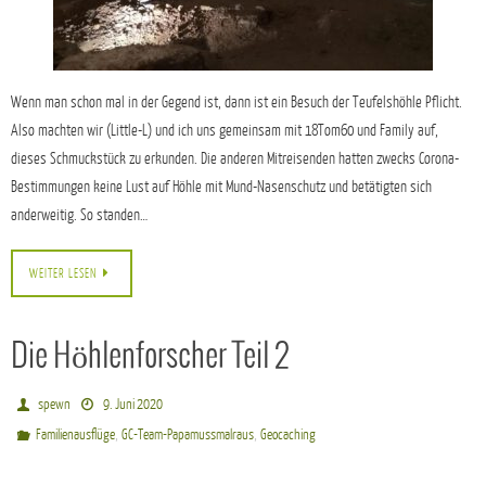
Wenn man schon mal in der Gegend ist, dann ist ein Besuch der Teufelshöhle Pflicht.
Also machten wir (Little-L) und ich uns gemeinsam mit 18Tom60 und Family auf,
dieses Schmuckstück zu erkunden. Die anderen Mitreisenden hatten zwecks Corona-
Bestimmungen keine Lust auf Höhle mit Mund-Nasenschutz und betätigten sich
anderweitig. So standen…
WEITER LESEN
Die Höhlenforscher Teil 2
spewn
9. Juni 2020
,
,
Familienausflüge
GC-Team-Papamussmalraus
Geocaching