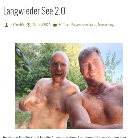
Langwieder See 2.0
,
18Tom60
21. Juli 2020
GC-Team-Papamussmalraus
Geocaching
Heute war Familie K. bei Familie G. zum ratschen. Aus einem Witz wurde eine Idee,